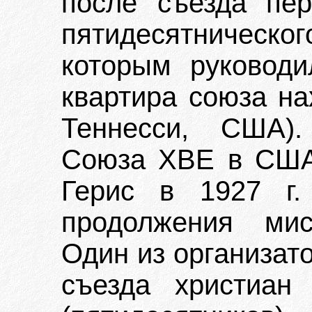
после съезда пе
пятидесятническо
которым руководи
квартира союза на
Теннесси, США).
Союза ХВЕ в США.
Герис в 1927 г.
продолжения мис
Один из организат
съезда христиан