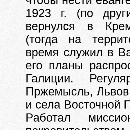
чтобы нести еванг
1923 г. (по друг
вернулся в Крем
(тогда на терри
время служил в Ва
его планы распро
Галиции. Регул
Пржемысль, Львов,
и села Восточной 
Работал мисси