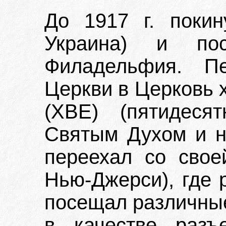
До 1917 г. покин
Украина) и п
Филадельфия. П
Церкви в Церковь 
(ХВЕ) (пятидеся
Святым Духом и н
переехал со свое
Нью-Джерси), где 
посещал различные
в качестве разъ