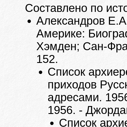
Составлено по ист
Александров Е.А
Америке: Биогра
Хэмден; Сан-Фран
152.
Список архиер
приходов Русс
адресами. 1956
1956. - Джорда
Список архи