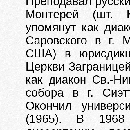
Преподавал русски
Монтерей (шт. 
упомянут как диа
Саровского в г. 
США) в юрисдикц
Церкви Заграницей
как диакон Св.-Ни
собора в г. Сиэт
Окончил универси
(1965). В 1968