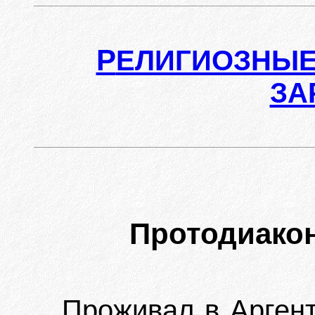
Р
ЕЛИГИОЗНЫЕ
ЗА
Протодиако
Проживал в Аргент