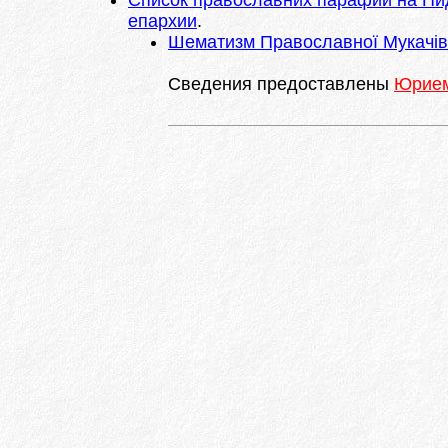
Список православних парафий на Пид
епархии
.
Шематизм Православної Мукачівськ
Сведения предоставлены
Юрием