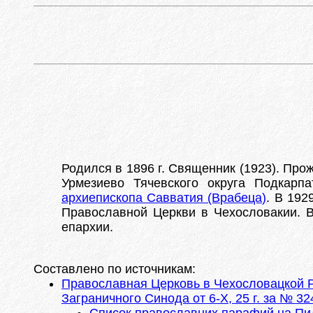
Родился в 1896 г. Священник (1923). Прож
Урмезиево Тячевского округа Подкарп
архиепископа Савватия (Врабеца)
. В 192
Православной Церкви в Чехословакии. В 
епархии.
Составлено по источникам:
Православная Церковь в Чехословацкой Р
Заграничного Синода от 6-Х, 25 г. за № 32