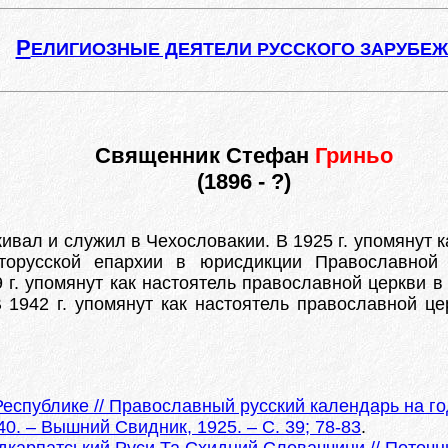
Р
ЕЛИГИОЗНЫЕ ДЕЯТЕЛИ РУССКОГО ЗАРУБЕ
Священник Стефан
Гриньо
(1896 - ?)
ивал и служил в Чехословакии. В 1925 г. упомянут 
аторусской епархии в юрисдикции Православной
9 г. упомянут как настоятель православной церкви в
1942 г. упомянут как настоятель православной цер
еспублике // Православный русский календарь на г
40. – Вышний Свидник, 1925. – С. 39; 78-83
.