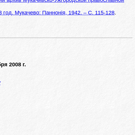
ий архив Мукачивско-Ужгородской православной
 год. Мукачево: Паннонія, 1942. – С. 115-128
.
ря 2008 г.
у