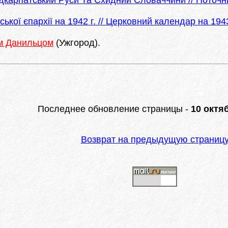
карпатський Руси Та Схидний Словаччини // Поточн
ої єпархії на 1942 г. // Церковний календар на 1943
 Данильцом
(Ужгород).
Последнее обновление страницы -
10 октяб
Возврат на предыдущую страниц