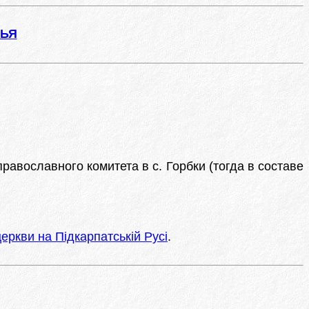
ЖЬЯ
равославного комитета в с. Горбки (тогда в составе
еркви на Підкарпатській Русі
.