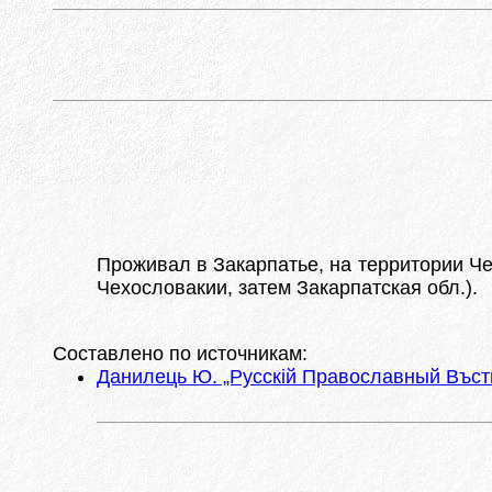
Проживал в Закарпатье, на территории Чех
Чехословакии, затем Закарпатская обл.).
Составлено по источникам:
Данилець Ю. „Русскій Православный Въстни