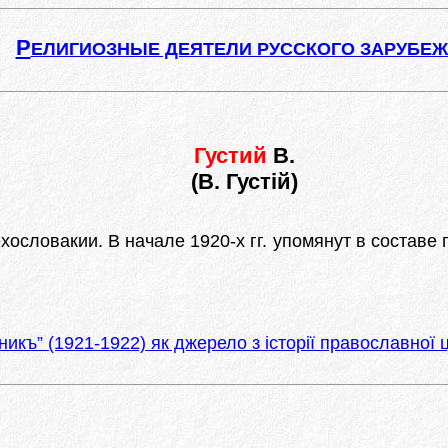
Р
ЕЛИГИОЗНЫЕ ДЕЯТЕЛИ РУССКОГО ЗАРУБЕ
Густий
В.
(В. Густій)
ословакии. В начале 1920-х гг. упомянут в составе п
къ” (1921-1922) як джерело з історії православної ц