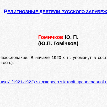
Р
ЕЛИГИОЗНЫЕ ДЕЯТЕЛИ РУССКОГО ЗАРУБЕ
Гомичков
Ю. П.
(Ю.П. Гомічков)
ехословакии. В начале 1920-х гг. упомянут в сост
 обл.).
къ” (1921-1922) як джерело з історії православної ц