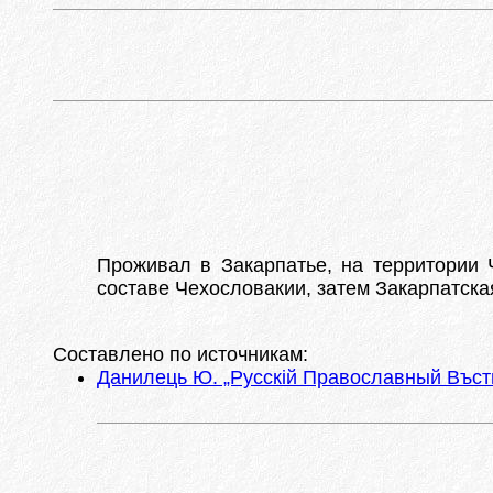
Проживал в Закарпатье, на территории Ч
составе Чехословакии, затем Закарпатская
Составлено по источникам:
Данилець Ю. „Русскій Православный Въстни