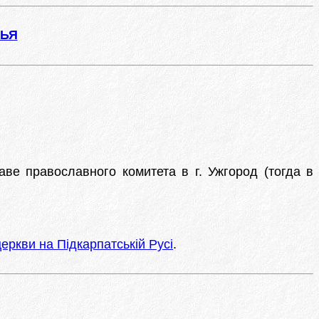
ЖЬЯ
аве православного комитета в г. Ужгород (тогда в
еркви на Підкарпатській Русі
.