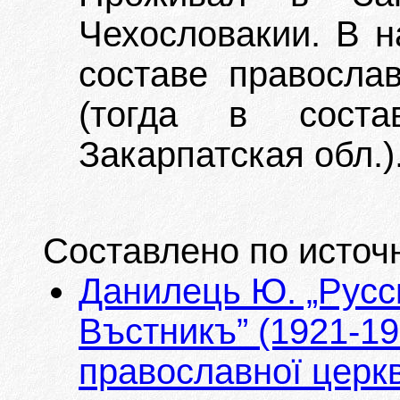
Чехословакии. В н
составе православ
(тогда в соста
Закарпатская обл.)
Составлено по источ
Данилець Ю. „Русс
Въстникъ” (1921-192
православної церкв