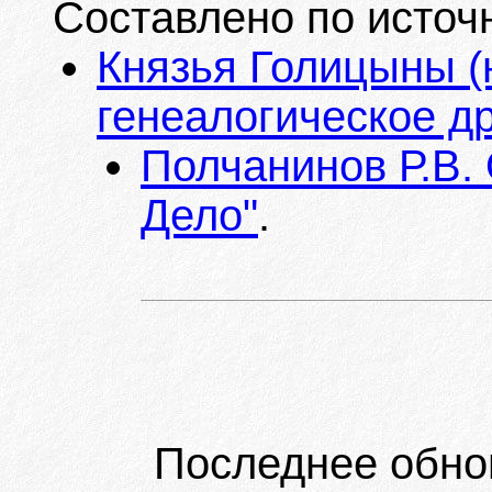
Составлено по источ
Князья Голицыны (
генеалогическое д
Полчанинов Р.В.
Дело"
.
Последнее обно