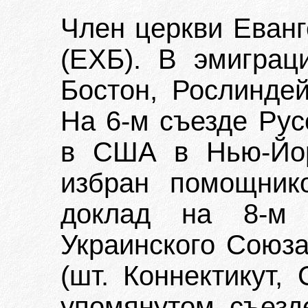
Член церкви Еванг
(ЕХБ). В эмиграц
Бостон, Рослиндей
На 6-м съезде Рус
в США в Нью-Йор
избран помощник
доклад на 8-м 
Украинского Союз
(шт. Коннектикут,
упомянутом съез