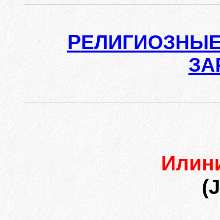
Р
ЕЛИГИОЗНЫЕ
ЗА
Илин
(J