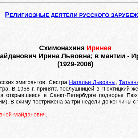
Р
ЕЛИГИОЗНЫЕ ДЕЯТЕЛИ РУССКОГО ЗАРУБЕ
Схимонахиня
Иринея
айданович Ирина Львовна; в мантии - И
(1929-2006)
усских эмигрантов. Сестра
Натальи Львовны
,
Татьян
ра. В 1958 г. принята послушницей в Пюхтицкий же
на открывшееся в Санкт-Петербурге подворье Пюх
). В схиму пострижена за три недели до кончины с т
вной Майданович
.