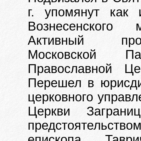
г. упомянут как 
Вознесенского
Активный прот
Московской П
Православной Це
Перешел в юрисд
церковного управл
Церкви Загран
предстоятельством
епископа Таври