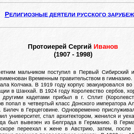
Р
ЕЛИГИОЗНЫЕ ДЕЯТЕЛИ РУССКОГО ЗАРУБЕ
Протоиерей Сергий
Иванов
(1907 - 1998)
летним мальчиком поступил в Первый Сибирский и
еименован Временным правительством в гимназию. В
рала Колчака. В 1919 году корпус эвакуировался в
рации в Шанхай. В 1924 году Королевство сербов, хо
 другими кадетами прибыл в г. Сплит (Королевс
в попал в четвертый класс Донского императора Але
г. Билеч в Герцеговине. Одновременно прислужива
чил университет, стал архитектором, женился и уех
ода был вывезен из Белграда в Германию. В Герма
скоре переехал к жене в Австрию, затем, после 