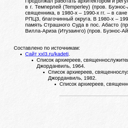
Продолжал работать архитектором и регул
в г. Темперлей (Temperley) (пров. Буэно
священника, в 1980-х – 1990-х гг. – в сан
РПЦЗ, благочинный округа. В 1980-х – 199
память Страшного Суда в пос. Абасто (про
Вилла-Ариза (Итузаинго) (пров. Буэнос-Айр
Составлено по источникам:
Сайт xxl3.ru/kadeti
.
Список архиереев, священнослужителе
Джорданвиль, 1964.
Список архиереев, священнослуж
Джорданвиль, 1982.
Список архиереев, священно