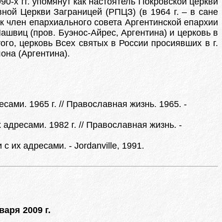
0-х гг. упомянут как настоятель Покровской церкви
вной Церкви Заграницей (РПЦЗ) (в 1964 г. – в сане
 как член епархиального совета Аргентинской епархии
Машвиц (пров. Буэнос-Айрес, Аргентина) и церковь в
того, церковь Всех святых в России просиявших в г.
лона (Аргентина).
ми. 1965 г. // Православная жизнь. 1965. -
дресами. 1982 г. // Православная жизнь. -
их адресами. - Jordanville, 1991.
варя 2009 г.