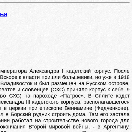
ЖЬЯ
мператора Александра I кадетский корпус. После
скоре к власти пришли большевики, но уже в 1918
о Владивосток и был размещен на Русском острове,
рватов и словенцев (СХС) приняло корпус к себе. 9
тво СХС) на пароходе «Патрос». В Сплите кадет
ксандра III кадетского корпуса, располагавшегося
л в церкви при епископе Вениамине (Федченкове).
ал в Борский рудник строить дома. Там его застала
нии работал на строительстве нового города для
окончания Второй мировой войны, - в Аргентину.