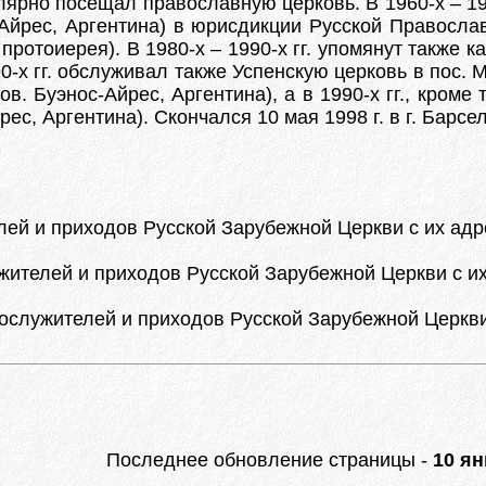
ярно посещал православную церковь. В 1960-х – 199
с-Айрес, Аргентина) в юрисдикции Русской Правосла
е протоиерея). В 1980-х – 1990-х гг. упомянут также
0-х гг. обслуживал также Успенскую церковь в пос. 
в. Буэнос-Айрес, Аргентина), а в 1990-х гг., кроме 
ес, Аргентина). Скончался 10 мая 1998 г. в г. Барсе
й и приходов Русской Зарубежной Церкви с их адреса
ителей и приходов Русской Зарубежной Церкви с их а
служителей и приходов Русской Зарубежной Церкви с 
Последнее обновление страницы -
10 ян