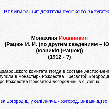
Р
ЕЛИГИОЗНЫЕ ДЕЯТЕЛИ РУССКОГО ЗАРУБЕ
Монахиня
Иоанникия
(Рацюк И. И. (по другим сведениям – Ю.
(Іоаникія (Рацюк))
(1912 - ?)
Мармарошского комитата (тогда в составе Австро-Вен
оступила в монастырь Рождества Пресвятой Богородиц
ыря Рождества Пресвятой Богородицы в с. Липча.
а Богородиці у селі Липча. - Ужгород. Видавництво