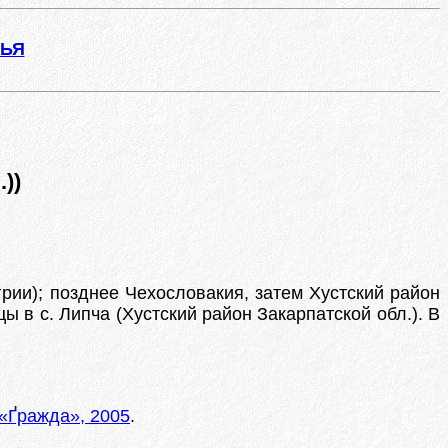
ЖЬЯ
))
грии); позднее Чехословакия, затем Хустский район
ы в с. Липча (Хустский район Закарпатской обл.). В
 «Ґражда», 2005
.