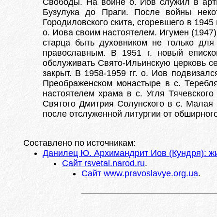
Свободы. На войне о. Иов служил в арт
Бузулука до Праги. После войны неко
Городиловского скита, сгоревшего в 1945 
о. Иова своим настоятелем. Игумен (1947
старца быть духовником не только для
православным. В 1951 г. новый еписко
обслуживать Свято-Ильинскую церковь сел
закрыт. В 1958-1959 гг. о. Иов подвизал
Преображенском монастыре в с. Теребля
настоятелем храма в с. Угля Тячевского 
Святого Дмитрия Солунского в с. Малая У
после отслуженной литургии от обширного
Составлено по источникам:
Данилец Ю. Архимандрит Иов (Кундря): ж
Сайт rsvetal.narod.ru
.
Сайт www.pravoslavye.org.ua
.