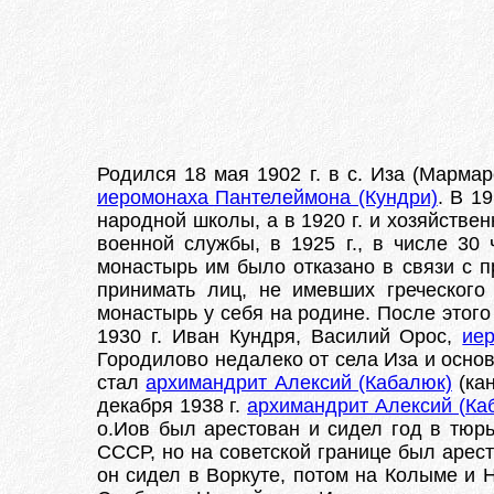
Родился 18 мая 1902 г. в с. Иза (Мармар
иеромонаха Пантелеймона (Кундри)
. В 1
народной школы, а в 1920 г. и хозяйстве
военной службы, в 1925 г., в числе 30
монастырь им было отказано в связи с п
принимать лиц, не имевших греческого
монастырь у себя на родине. После этого
1930 г. Иван Кундря, Василий Орос,
ие
Городилово недалеко от села Иза и осно
стал
архимандрит Алексий (Кабалюк)
(кан
декабря 1938 г.
архимандрит Алексий (Ка
о.Иов был арестован и сидел год в тюрь
СССР, но на советской границе был арест
он сидел в Воркуте, потом на Колыме и Н