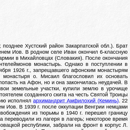
; позднее Хустский район Закарпатской обл.). Брат
менем Иов. В родном селе Иван окончил 6-классную
й армии в Михайловцах (Словакия). После окончания
антелеймонов монастырь. Однако в поступлении в
тября 1926 г., запрещавшего афонским монастырям
а монастыря о. Мисаил благословил их основать
опасть на Афон, но и она закончилась неудачей. В
вои земельные участки, купили землю в урочище
тоятелем созданного скита на честь Святой Троицы
ссию исполнял
архимандрит Амфилохий (Кеминь)
. 22
 Иов. В 1939 г. после оккупации Венгрии немцами
свобождения из тюрьмы в 1940 г. перешел границу
а переводили из лагеря в лагерь; некоторое время
ловацкой республики, забрали на фронт в корпус Л.