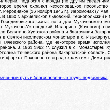
иллерии, подносил снаряды (по другим сведениям
торое время охранял чехословацкое посольство
г. Иеродиакон (16 ноября 1945 г.). Иеромонах (7 мая
). В 1950 г. архиепископ Львовский, Тернопольский 
 Городиловского скита, но и для Мукачевского м
п Мукачево-Ужгородский Илларион (Кочергин) сн
а Велятино Хустского района и благочиния Закарпат
ся в Свято-Николаевском монастыре в с. Иза-Карпутл
 Тячевского района, где некоторое время исполня
района, а 1961-1962 гг. служил в с. Монастырец Ху
голька Тячевского района Закарпатской области. С 
 инфаркта. Похоронен в ограде храма вмч. Димитрия
изненный путь и благословенные труды подвижника
.