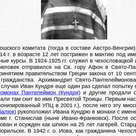
ошского комитата (тогда в составе Австро-Венгрии)
914 г. в возрасте 12 лет пострижен в мантию под и
нные курсы. В 1924-1925 гг. служил в чехословацко
 человек отправился на Св. гору Афон в Свято-П
ринятием правительством Греции закона от 10 сен
 гражданства. Архимандрит Свято-Пантелеймонов
 случая Иван Кундря еще один раз сделал попытку п
ромонах Пантелеймон (Кундря)
и другие продали с
вали там скит во имя Пресвятой Троицы. Первым нас
онизированный УПЦ в 2001 г.), после него эту ми
балюк)
рукоположил Ивана Кундрю в монахи с именем
ме г. Станислав (ныне Ивано-Франковск). После о
ован и осужден как шпион на 25 лет лагерей. Старц
орильске. В 1942 г. о. Иова, как гражданина Чехос