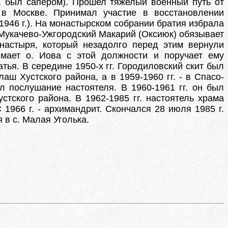
, был сапером). Прошел тяжелый военный путь от
 в Москве. Принимал участие в восстановлении
 1946 г.). На монастырском собрании братия избрала
и Мукачево-Ужгородский Макарий (Оксиюк) обязывает
онастыря, который незадолго перед этим вернули
имает о. Иова с этой должности и поручает ему
ья. В середине 1950-х гг. Городиловский скит был
аш Хустского района, а в 1959-1960 гг. - в Спасо-
л послушание настоятеля. В 1960-1961 гг. он был
стского района. В 1962-1985 гг. настоятель храма
1966 г. - архимандрит. Скончался 28 июля 1985 г.
 в с. Малая Уголька.