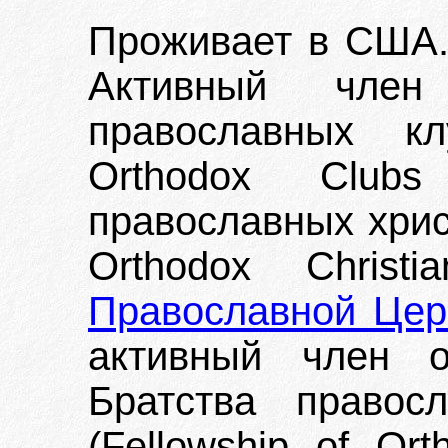
Проживает в США.
Активный член
православных кл
Orthodox Club
православных хрис
Orthodox Christ
Православной Цер
активный член о
Братства правос
(Fellowship of Ort