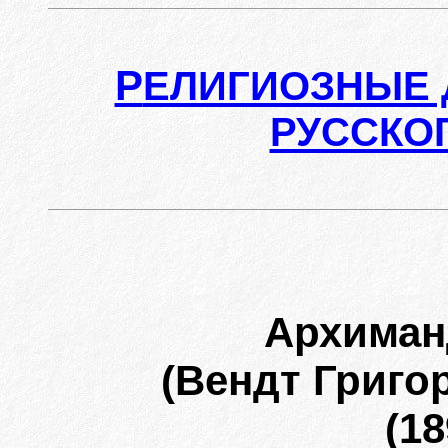
Р
ЕЛИГИОЗНЫЕ 
РУССКО
Архима
(Вендт Григо
(18