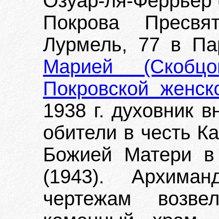
Озуар-ля-Феррьер 
Покрова Пресвя
Лурмель, 77 в П
Марией (Скобцо
Покровской женск
1938 г. духовник 
обители в честь К
Божией Матери в 
(1943). Архима
чертежам возве