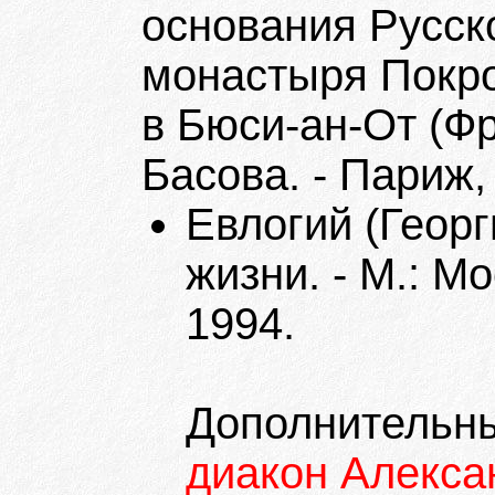
основания Русск
монастыря Покр
в Бюси-ан-От (Фр
Басова. - Париж, 
Евлогий (Георг
жизни. - М.: М
1994.
Дополнительны
диакон Алекса