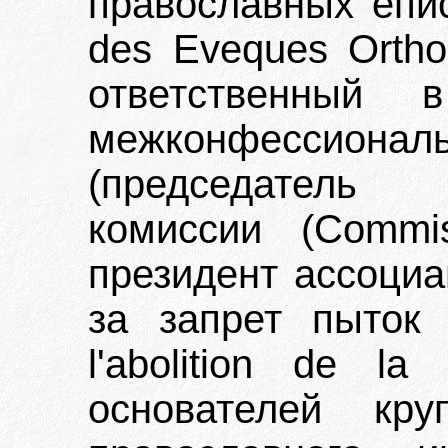
православных епи
des Eveques Ortho
ответственный 
межконфесси
(председатель
комиссии (Commiss
президент ассоциа
за запрет пыток (
l'abolition de la
основателей кру