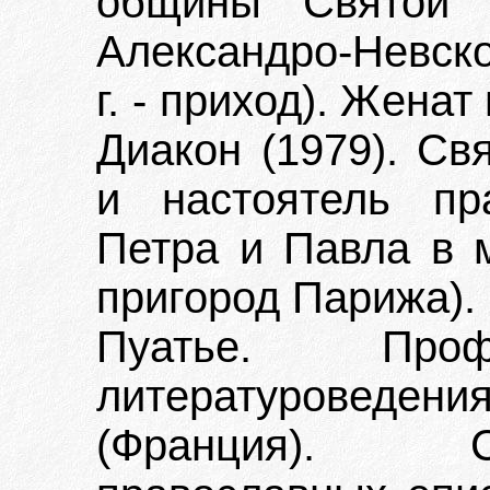
общины Святой 
Александро-Невско
г. - приход). Жена
Диакон (1979). Св
и настоятель пр
Петра и Павла в 
пригород Парижа). 
Пуатье. Профе
литературоведен
(Франция). С