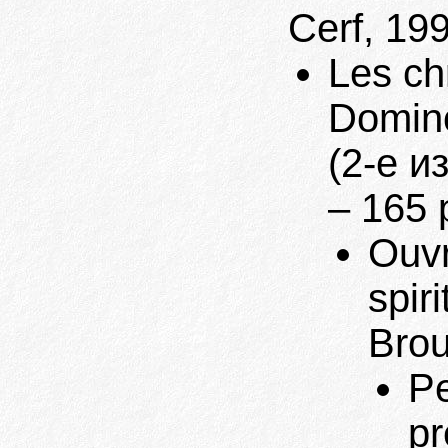
Cerf, 199
Les ch
Domino
(2-е и
– 165 p
Ouvr
spir
Brou
Pe
pr