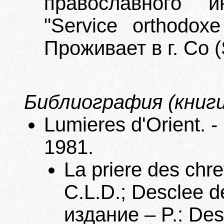
православного и
"Service orthodox
Проживает в г. Со 
Библиография (книги
Lumieres d'Orient. -
1981.
La priere des chre
C.L.D.; Desclee d
издание – P.: Des