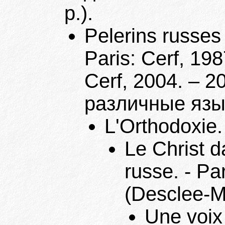
p.).
Pelerins russes
Paris: Cerf, 198
Cerf, 2004. – 2
различные язы
L'Orthodoxie.
Le Christ da
russe. - Pa
(Desclee-M
Une voix 