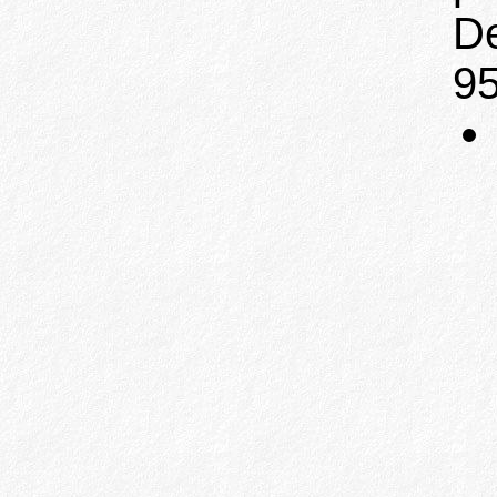
De
95