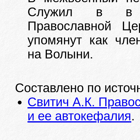
Служил в в ю
Православной Це
упомянут как чле
на Волыни.
Составлено по источ
Свитич А.К. Право
и ее автокефалия
.