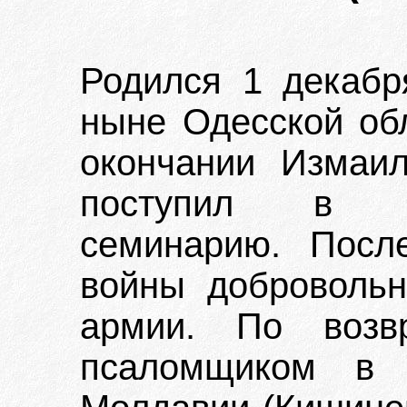
Родился 1 декабря
ныне Одесской обл
окончании Измаил
поступил в К
семинарию. Посл
войны добровольн
армии. По воз
псаломщиком в