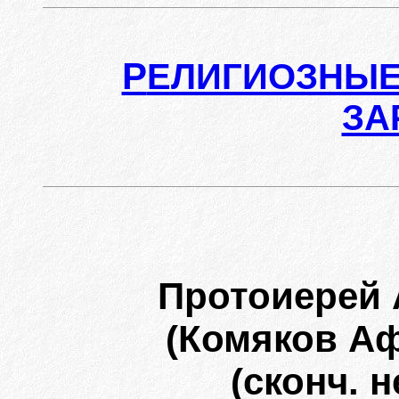
Р
ЕЛИГИОЗНЫЕ
ЗА
Протоиерей
(Комяков А
(сконч. н