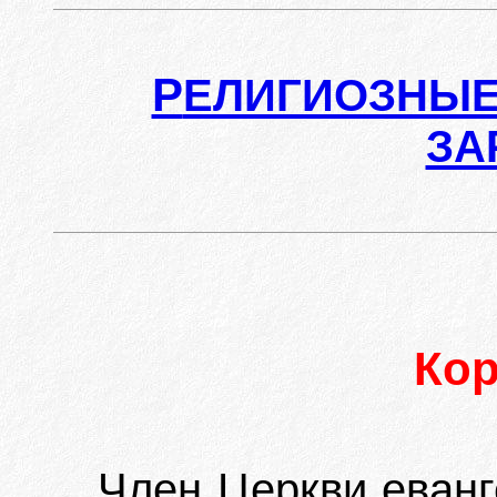
Р
ЕЛИГИОЗНЫЕ
ЗА
Ко
Член Церкви еванг