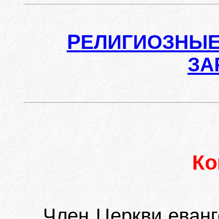
Р
ЕЛИГИОЗНЫЕ
ЗА
К
Член Церкви еванг