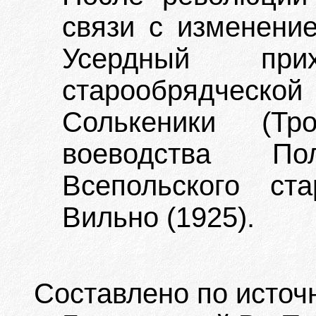
связи с изменение
Усердный прих
старообрядческой
Солькеники (Тр
воеводства По
Всепольского ст
Вильно (1925).
Составлено по источ