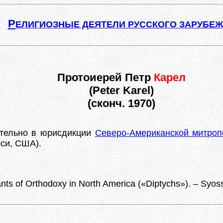
Р
ЕЛИГИОЗНЫЕ ДЕЯТЕЛИ РУССКОГО ЗАРУБЕ
Протоиерей Петр
Карел
(Peter Karel)
(сконч. 1970)
тельно в юрисдикции
Северо-Американской митроп
рси, США).
ts of Orthodoxy in North America («Diptychs»). – Syos