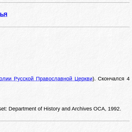
ЖЬЯ
олии Русской Православной Церкви
). Скончался 4
set: Department of History and Archives OCA, 1992.