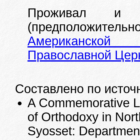
Проживал и
(предположител
Американской
Православной Цер
Составлено по источ
A Commemorative Lis
of Orthodoxy in Nort
Syosset: Department