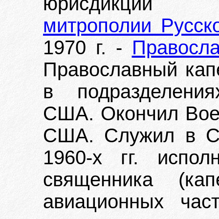
юрисдик
митрополии Русск
1970 г. -
Правосла
Православный кап
в подразделения
США. Окончил Вое
США. Служил в С
1960-х гг. испол
священника (кап
авиационных час