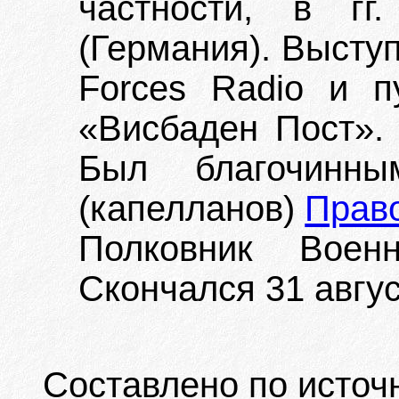
частности, в гг
(Германия). Высту
Forces Radio и п
«Висбаден Пост». 
Был благочинны
(капелланов)
Прав
Полковник Воен
Скончался 31 авгус
Составлено по источ