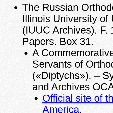
The Russian Orthodo
Illinois University 
(IUUC Archives). F.
Papers. Box 31.
A Commemorative 
Servants of Ortho
(«Diptychs»). – S
and Archives OCA
Official site of
America
.