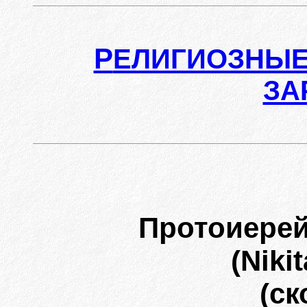
Р
ЕЛИГИОЗНЫЕ
ЗА
Протоиере
(Niki
(ск