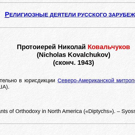
Р
ЕЛИГИОЗНЫЕ ДЕЯТЕЛИ РУССКОГО ЗАРУБЕ
Протоиерей Николай
Ковальчуков
(Nicholas Kovalchukov)
(сконч. 1943)
тельно в юрисдикции
Северо-Американской митроп
ША).
ts of Orthodoxy in North America («Diptychs»). – Syos