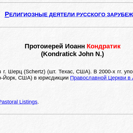
Р
ЕЛИГИОЗНЫЕ ДЕЯТЕЛИ РУССКОГО ЗАРУБЕ
Протоиерей Иоанн
Кондратик
(Kondratick John N.)
г. Шерц (Schertz) (шт. Техас, США). В 2000-х гг. у
ью-Йорк, США) в юрисдикции
Православной Церкви в
astoral Listings
.