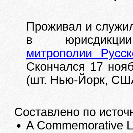
Проживал и служи
в юрисдик
митрополии Русс
Скончался 17 нояб
(шт. Нью-Йорк, СШ
Составлено по источ
A Commemorative Lis