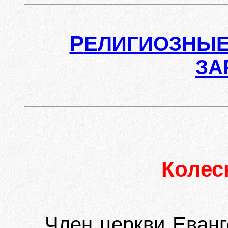
Р
ЕЛИГИОЗНЫЕ
ЗА
Колес
Член церкви Еванг