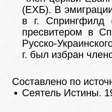
(ЕХБ). В эмиграци
в г. Спрингфилд 
пресвитером в Сп
Русско-Украинско
г. был избран чле
Составлено по источ
Сеятель Истины. 192