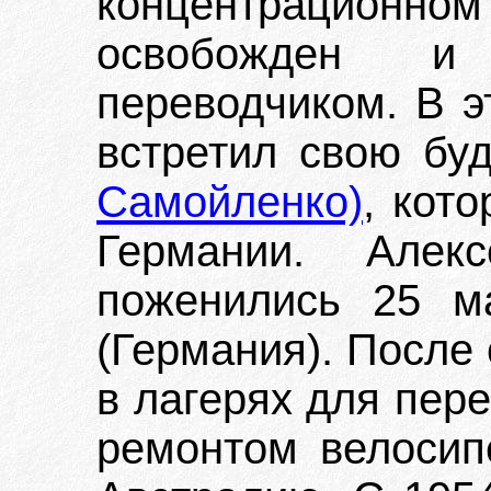
концентрацион
освобожден 
переводчиком. В э
встретил свою б
Самойленко)
, кот
Германии. Ал
поженились 25 ма
(Германия). После
в лагерях для пер
ремонтом велосипе