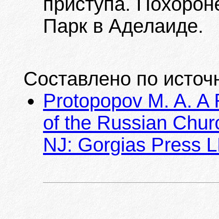
приступа. Похорон
Парк в Аделаиде.
Составлено по источ
Protopopov M. A. A 
of the Russian Churc
NJ: Gorgias Press LL