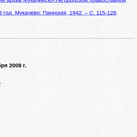
ий архив Мукачивско-Ужгородской православной
 год. Мукачево: Паннонія, 1942. – С. 115-128
.
ря 2008 г.
у