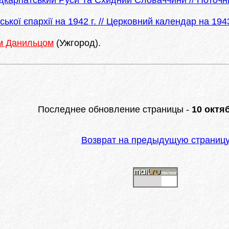
карпатський Руси Та Схидний Словаччини // Поточн
ої єпархії на 1942 г. // Церковний календар на 1943
 Данильцом
(Ужгород).
Последнее обновление страницы -
10 октяб
Возврат на предыдущую страниц