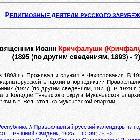
Р
ЕЛИГИОЗНЫЕ ДЕЯТЕЛИ РУССКОГО ЗАРУБЕ
вященник Иоанн
Кричфалуши (Кричфал
(1895 (по другим сведениям, 1893) - ?
в 1893 г.). Проживал и служил в Чехословакии. В 19
одкарпаторусской епархии в юрисдикции Православ
нник (1927 (по другим сведениям, 1925)). В 1929 г
а и Колодне Тячевского округа Мукачевской епархи
кви в с. Вел. Уголька Мукачевской епархии.
еспублике // Православный русский календарь на г
40. – Вышний Свидник, 1925. – С. 39; 78-83
.