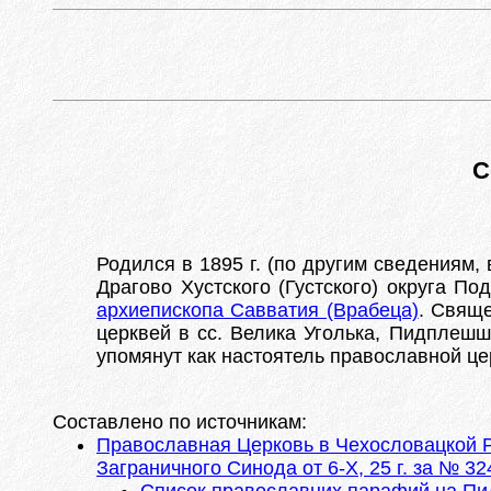
С
Родился в 1895 г. (по другим сведениям, 
Драгово Хустского (Густского) округа П
архиепископа Савватия (Врабеца)
. Свяще
церквей в сс. Велика Уголька, Пидплешш
упомянут как настоятель православной цер
Составлено по источникам:
Православная Церковь в Чехословацкой Р
Заграничного Синода от 6-Х, 25 г. за № 32