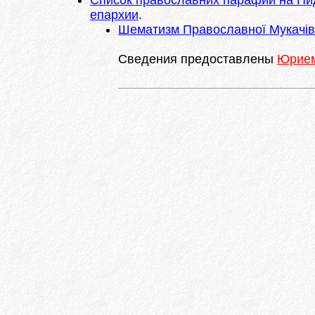
Список православних парафий на Пид
епархии
.
Шематизм Православної Мукачівськ
Сведения предоставлены
Юрием