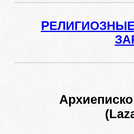
Р
ЕЛИГИОЗНЫЕ
ЗА
Архиеписк
(Laz