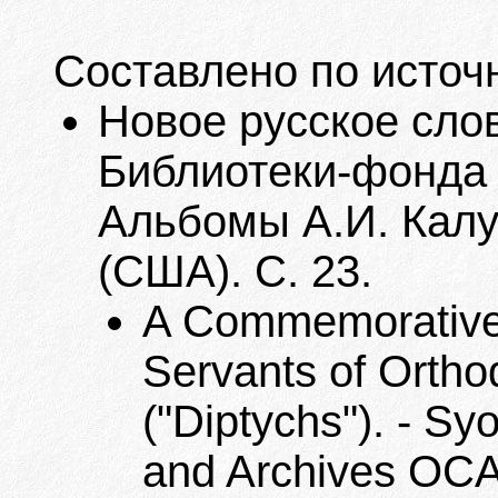
Составлено по источ
Новое русское слов
Библиотеки-фонда 
Альбомы А.И. Калуг
(США). С. 23.
A Commemorative 
Servants of Ortho
("Diptychs"). - Sy
and Archives OCA