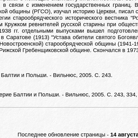
в связи с изменением государственных границ. В 
ой общины (РГСО), изучал историю Церкви, писал с
гии старообрядческого исторического вестника "Р
им Кружком ревнителей русской старины при общест
1938 гг. отдельными выпусками вышел подготовлен
 в Саратове (1913) "Устава обители святого Богоя
(Новостроенской) старообрядческой общины (1941-1
р Рижской Гребенщиковской общине. Скончался в 1973
Балтии и Польши. - Вильнюс, 2005. С. 243.
рие Балтии и Польши. - Вильнюс, 2005. С. 243, 334, 
Последнее обновление страницы -
14 августа