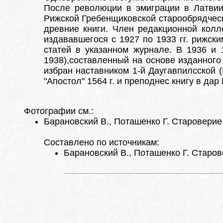
После революции в эмиграции в Латвии 
Рижской Гребенщиковской старообрядческ
древние книги. Член редакционной колле
издававшегося с 1927 по 1933 гг. рижск
статей в указанном журнале. В 1936 и 
1938),составленный на основе изданного
избран наставником 1-й Даугавпилсской 
"Апостол" 1564 г. и преподнес книгу в да
Фотографии см.:
Барановский В., Поташенко Г. Староверие 
Составлено по источникам:
Барановский В., Поташенко Г. Старове