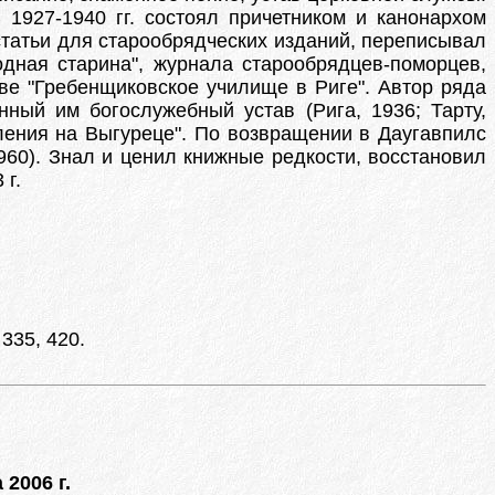
1927-1940 гг. состоял причетником и канонархом
татьи для старообрядческих изданий, переписывал
одная старина", журнала старообрядцев-поморцев,
ве "Гребенщиковское училище в Риге". Автор ряда
ный им богослужебный устав (Рига, 1936; Тарту,
вления на Выгуреце". По возвращении в Даугавпилс
960). Знал и ценил книжные редкости, восстановил
 г.
335, 420.
 2006 г.