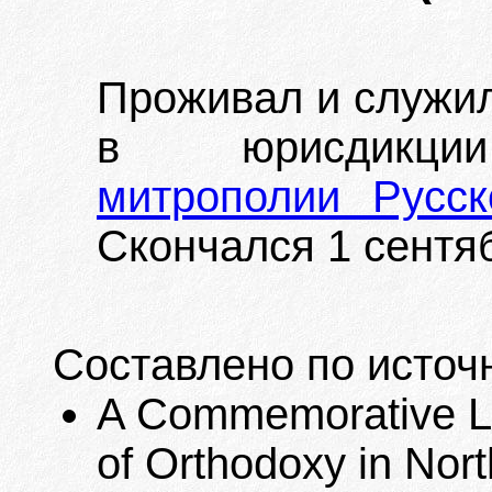
Проживал и служи
в юрисдик
митрополии Русс
Скончался 1 сентяб
Составлено по источ
A Commemorative Lis
of Orthodoxy in Nort