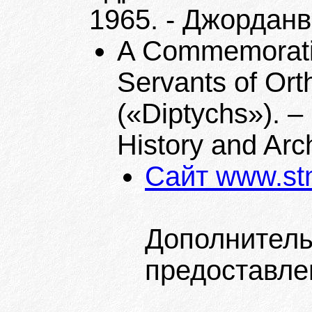
1965. - Джорданв
A Commemorativ
Servants of Ort
(«Diptychs»). –
History and Ar
Сайт www.stm
Дополнитель
предоставл