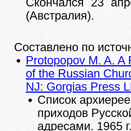
Скончался 23 апре
(Австралия).
Составлено по источ
Protopopov M. A. A 
of the Russian Churc
NJ: Gorgias Press LL
Список архиерее
приходов Русско
адресами. 1965 г