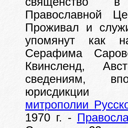
священство в
Православной Це
Проживал и служи
упомянут как на
Серафима Саровс
Квинсленд, Авс
сведениям, вп
юрисдик
митрополии Русск
1970 г. -
Правосла