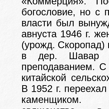
«Коммерция». По
богословие, но с 
власти был вынужд
авнуста 1946 г. ж
(урожд. Скоропад) 
в дер. Шавар (
преподаванием. С 
китайской сельско
В 1952 г. перееха
каменщиком. 