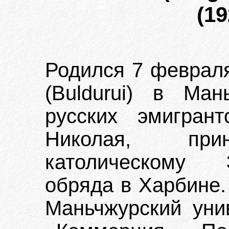
(19
Родился 7 февраля 
(Buldurui) в Ма
русских эмигран
Николая, прин
католическому Э
обряда в Харбине.
Маньчжурский уни