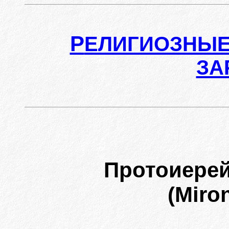
Р
ЕЛИГИОЗНЫЕ
ЗА
Протоиере
(Miro