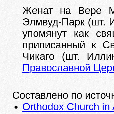
Женат на Вере М
Элмвуд-Парк (шт. И
упомянут как свя
приписанный к Св
Чикаго (шт. Илл
Православной Цер
Составлено по источ
Orthodox Church in 