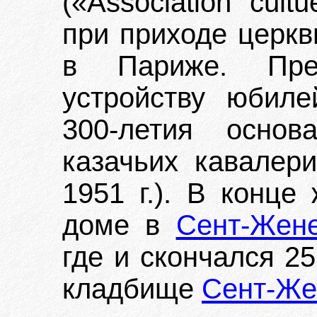
(«Association cultu
при приходе церк
в Париже. Пре
устройству юбил
300-летия основ
казачьих кавалери
1951 г.). В конце
доме в
Сент-Жен
где и скончался 2
кладбище
Сент-Же