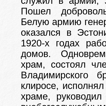
служил в армии, 
Пошел добровол
Белую армию генер
оказался в Эстон
1920-х годах раб
домов. Одноврем
храм, состоял чл
Владимирского б
клиросе, исполнял
храме, руководи