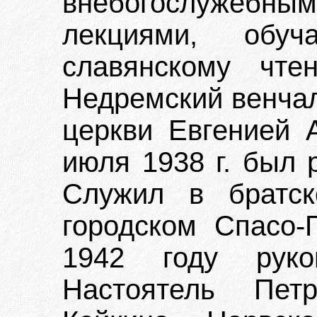
внебогослужебны
лекциями, обуч
славянскому чте
Недремский венчал
церкви Евгенией 
июля 1938 г. был 
Служил в братс
городском Спасо-
1942 году рук
Настоятель Петр