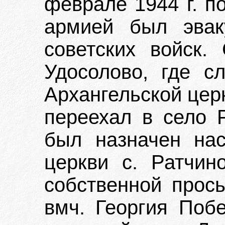
феврале 1944 г. п
армией был эвак
советских войск.
Удосолово, где с
Архангельской церк
переехал в село Р
был назначен нас
церкви с. Ратчин
собственной прос
вмч. Георгия Побе