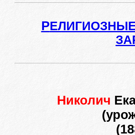
Р
ЕЛИГИОЗНЫЕ
ЗА
Николич
Ек
(уро
(18