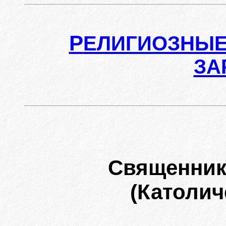
Р
ЕЛИГИОЗНЫЕ
ЗА
Священни
(Католич