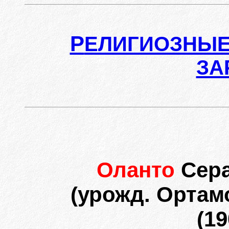
Р
ЕЛИГИОЗНЫЕ
ЗА
Оланто
Сер
(урожд. Ортамо
(19