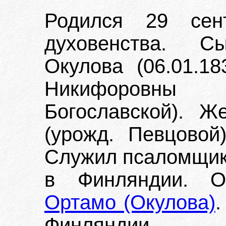
Родился 29 сен
духовенства. 
Окулова (06.01.18
Никифоровны
Богославской). 
(урожд. Певцовой
Служил псаломщик
в Финляндии. 
Ортамо (Окулова)
.
Финляндии.