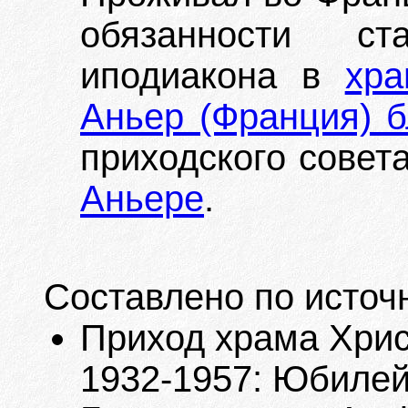
обязанности с
иподиакона в
хра
Аньер (Франция) 
приходского совет
Аньере
.
Составлено по источ
Приход храма Хрис
1932-1957: Юбилейн