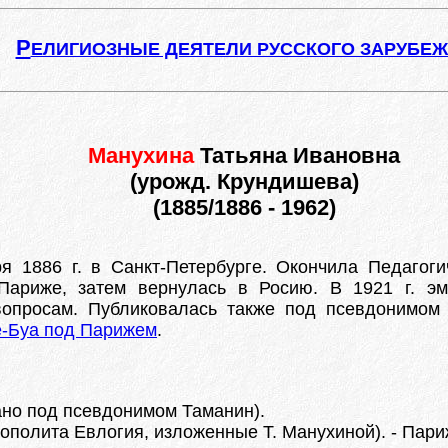
Р
ЕЛИГИОЗНЫЕ ДЕЯТЕЛИ РУССКОГО ЗАРУБЕ
Манухина
Татьяна Ивановна
(урожд. Крундишева)
(1885/1886 - 1962)
ря 1886 г. в Санкт-Петербурге. Окончила Педагог
 Париже, затем вернулась в Росию. В 1921 г. э
вопросам. Публиковалась также под псевдонимом 
-Буа под Парижем
.
тано под псевдонимом Таманин).
олита Евлогия, изложенные Т. Манухиной). - Париж, 