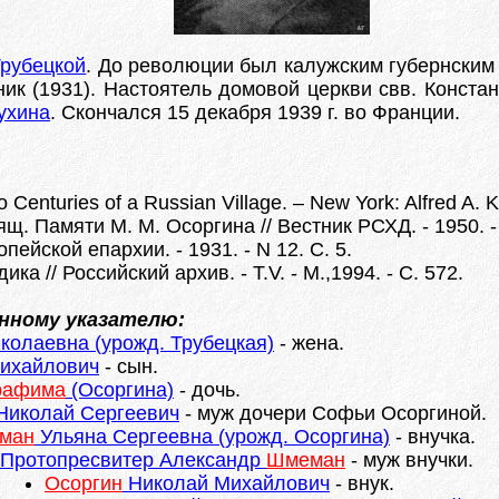
Трубецкой
. До революции был калужским губернским
ник (1931). Настоятель домовой церкви свв. Конста
пухина
. Скончался 15 декабря 1939 г. во Франции.
enturies of a Russian Village. – New York: Alfred A. K
 Памяти М. М. Осоргина // Вестник РСХД. - 1950. - 
ейской епархии. - 1931. - N 12. С. 5.
ка // Российский архив. - Т.V. - М.,1994. - С. 572.
нному указателю:
колаевна (урожд. Трубецкая)
- жена.
ихайлович
- сын.
рафима
(Осоргина)
- дочь.
Николай Сергеевич
- муж дочери Софьи Осоргиной.
ман
Ульяна Сергеевна (урожд. Осоргина)
- внучка.
Протопресвитер Александр
Шмеман
- муж внучки.
Осоргин
Николай Михайлович
- внук.