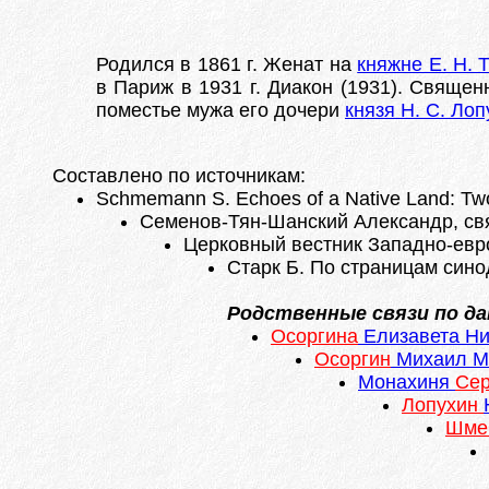
Родился в 1861 г. Женат на
княжне Е. Н. 
в Париж в 1931 г. Диакон (1931). Священ
поместье мужа его дочери
князя Н. С. Ло
Составлено по источникам:
Schmemann S. Echoes of a Native Land: Two C
Семенов-Тян-Шанский Александр, свящ.
Церковный вестник Западно-европ
Старк Б. По страницам синоди
Родственные связи по да
Осоргина
Елизавета Ни
Осоргин
Михаил М
Монахиня
Се
Лопухин
Шме