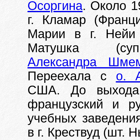
Осоргина
. Около 1
г. Кламар (Франц
Марии в г. Нейи
Матушка (с
Александра Шме
Переехала с
о. 
США. До выхода
французский и р
учебных заведени
в г. Крествуд (шт.