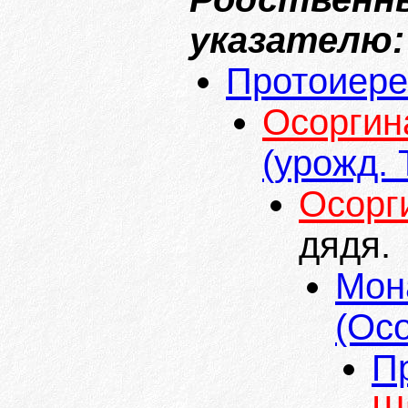
указателю:
Протоиер
Осоргин
(урожд. 
Осорг
дядя.
Мон
(Ос
П