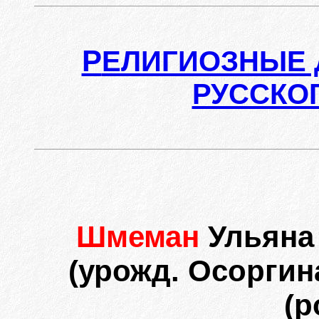
Р
ЕЛИГИОЗНЫЕ 
РУССКО
Шмеман
Ульяна 
(урожд. Осоргин
(р