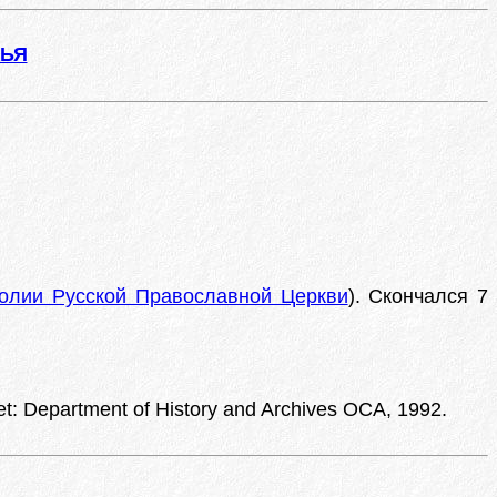
ЖЬЯ
олии Русской Православной Церкви
). Скончался 7
et: Department of History and Archives OCA, 1992.